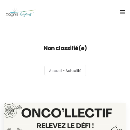
Accueil
Non classifié(e)
Mairie
Actualité
Accueil
Actualité
Infos pratiques
Vivre & Grandir
Décourvir
Contact