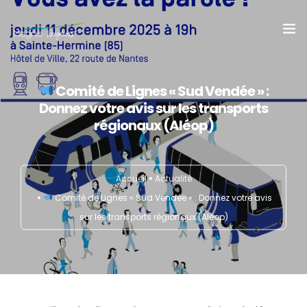
Accueil
Comité de Lignes « Sud Vendée » :
Donnez votre avis sur les transports
Mairie
régionaux (Aléop)
Actualité
Accueil
Actualité
Infos pratiques
Comité de Lignes « Sud Vendée » : Donnez votre avis
Vivre & Grandir
sur les transports régionaux (Aléop)
Décourvir
Contact