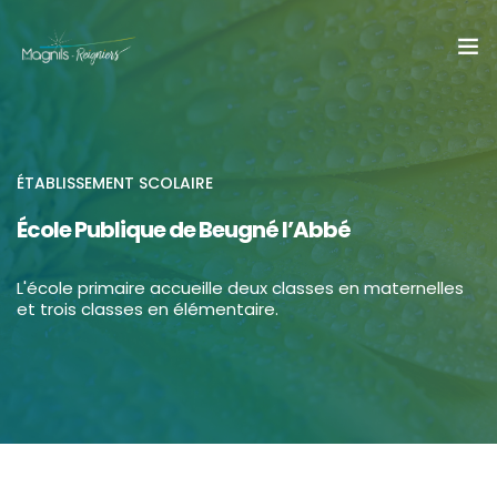
Accueil
Mairie
ÉTABLISSEMENT SCOLAIRE
École Publique de Beugné l’Abbé
Actualité
L'école primaire accueille deux classes en maternelles
Infos pratiques
et trois classes en élémentaire.
Vivre & Grandir
Décourvir
Contact