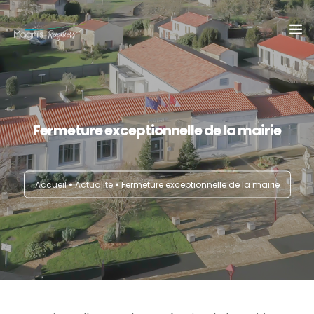
Accueil
Mairie
Fermeture exceptionnelle de la mairie
Actualité
Infos pratiques
Accueil
Actualité
Fermeture exceptionnelle de la mairie
Vivre & Grandir
Décourvir
Contact